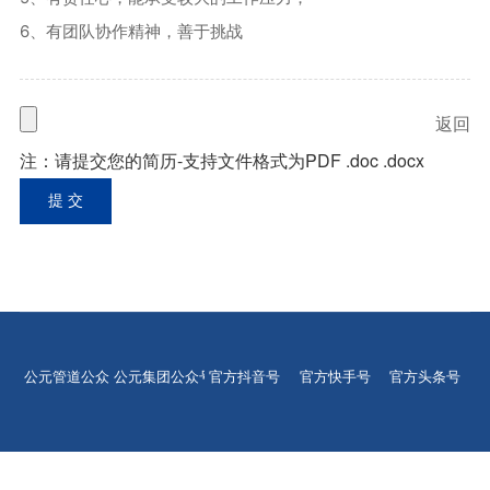
400-906-6668
电话 :
6、有团队协作精神，善于挑战
地址 :
浙江省台州市黄岩经济开发区埭西路2号


关注我们
返回
注：请提交您的简历-支持文件格式为PDF .doc .docx
公元管道公众号
公元集团公众号
官方抖音号
官方快手号
官方头条号
//