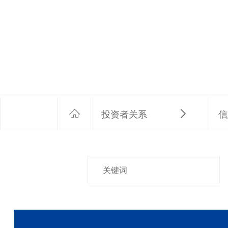
投资者关系
信


400-906-6668
电话 :