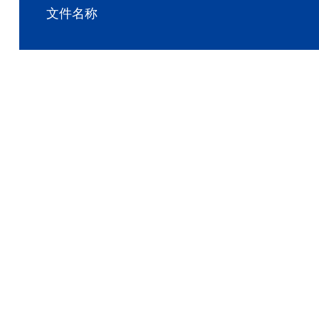
地址 :
浙江省台州市黄岩经济开发区埭西路2号
文件名称
公元股份有限公司2025年度业绩预告
第六届董事会第十九次会议决议公告
关于开展商品期货期权套期保值业务的可行性分析报