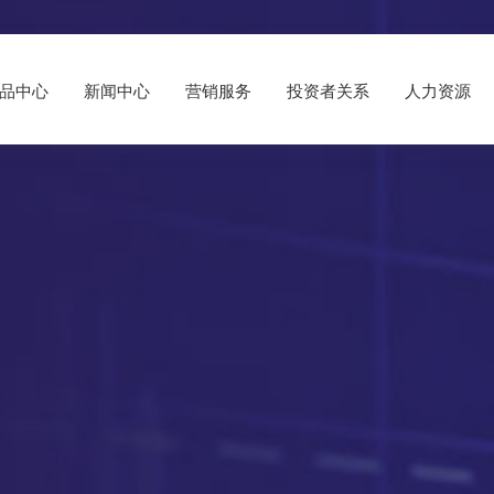
品中心
新闻中心
营销服务
投资者关系
人力资源