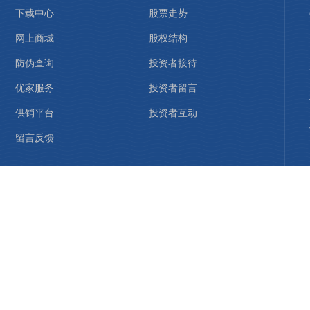
下载中心
股票走势
网上商城
股权结构
防伪查询
投资者接待
优家服务
投资者留言
供销平台
投资者互动
留言反馈
官方快手号
官方头条号