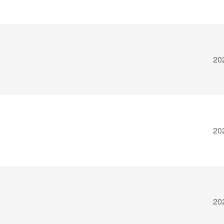
20
20
20