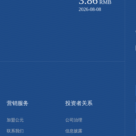
营销服务
投资者关系
加盟公元
公司治理
联系我们
信息披露