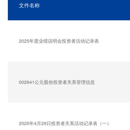
文件名称
2025年度业绩说明会投资者活动记录表
002641公元股份投资者关系管理信息
2025年4月29日投资者关系活动记录表（一）