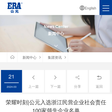

English
News Center
新闻中心


新闻中心
集团资讯


21




上一篇
下一篇
分享
返回
2024-03
荣耀时刻|公元入选浙江民营企业社会责任
100家领先企业名单