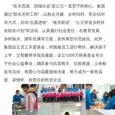
地址 :
浙江省台州市黄岩经济开发区埭西路2号
“饮水思源、回报社会”是公元一直坚守的初心。集团
通过“阳光关怀工程”，以校企共建、企村结对、军企结对


关注我们
等方式，
启动
“志愿进校”、“海关联谊”、“公元管道乡村扶
农助农计划”等活动
，认真履行社会责任，在教育发展、
乡村振兴、拥军优属等方面，发挥典型示范效应。此外，
集团设立员工关爱基金，对困难员工进行帮扶，解决孩子
上学，父母赡养等现实难题；设立
1200万慈善基金专注
于社会公益事业；踊跃参与抗震救灾、抗疫救援、义务献
血等活动，将爱心与温暖接续传递，努力成为一家有温
度、讲情怀、担责任的民营企业。