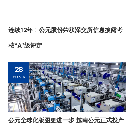
连续12年！公元股份荣获深交所信息披露考
400-906-6668
电话 :
核“A”级评定
地址 :
浙江省台州市黄岩经济开发区埭西路2号


关注我们
28
2025-10
公元全球化版图更进一步 越南公元正式投产