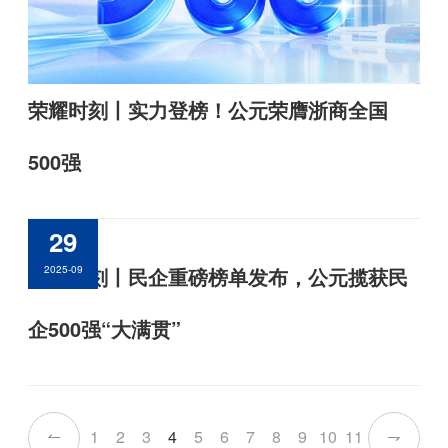
荣耀时刻丨实力登榜！公元荣膺浙商全国
500强
29
荣耀时刻丨民企重磅榜单发布，公元揽获民
2025-09
企500强“大满贯”
1
2
3
4
5
6
7
8
9
10
11

