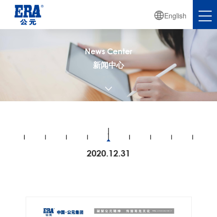

English
News Center
新闻中心

2020.12.31