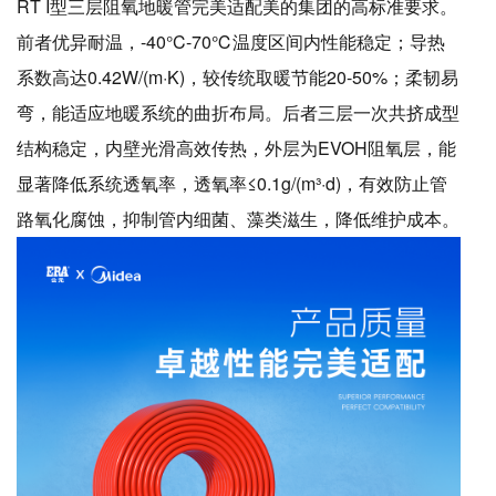
RT I型三层阻氧地暖管完美适配美的集团的高标准要求。
前者优异耐温，-40°C-70℃温度区间内性能稳定；导热
系数高达0.42W/(m·K)，较传统取暖节能20-50%；柔韧易
弯，能适应地暖系统的曲折布局。后者三层一次共挤成型
结构稳定，内壁光滑高效传热，外层为EVOH阻氧层，能
显著降低系统透氧率，透氧率≤0.1g/(m³·d)，有效防止管
路氧化腐蚀，抑制管内细菌、藻类滋生，降低维护成本。
400-906-6668
电话 :
地址 :
浙江省台州市黄岩经济开发区埭西路2号


关注我们