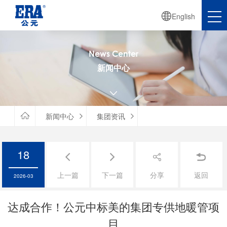

English
News Center
新闻中心


新闻中心
集团资讯


18




上一篇
下一篇
分享
返回
2026-03
达成合作！公元中标美的集团专供地暖管项
目